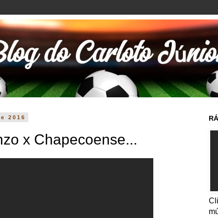
de 2016
RÁ
nzo x Chapecoense...
Cl
mú