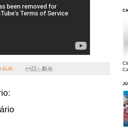
CA
Cl
s
11:46
Ca
JÚ
io:
ário