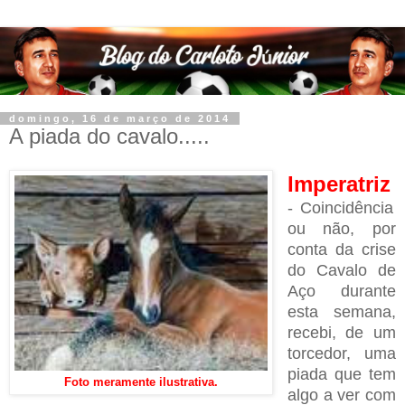
domingo, 16 de março de 2014
A piada do cavalo.....
Imperatriz
- Coincidência
ou não, por
conta da crise
do Cavalo de
Aço durante
esta semana,
recebi, de um
torcedor, uma
piada que tem
Foto meramente ilustrativa.
algo a ver com