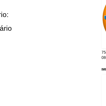
io:
ário
75
08
IM