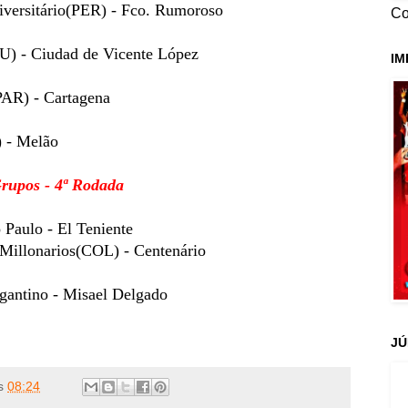
versitário(PER) - Fco. Rumoroso
Co
U) - Ciudad de Vicente López
IM
AR) - Cartagena
- Melão
rupos - 4ª Rodada
 Paulo - El Teniente
Millonarios(COL) - Centenário
gantino - Misael Delgado
JÚ
s
08:24