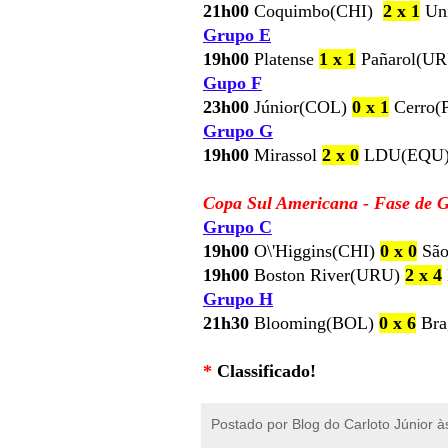
21h00
Coquimbo(CHI)
2
x 1
Uni
Grupo E
19h00
Platense
1 x 1
Pañarol(UR
Gupo F
23h00
Júnior(COL)
0 x 1
Cerro(P
Grupo G
19h00
Mirassol
2 x 0
LDU(EQU) 
Copa Sul Americana - Fase de G
Grupo C
19h00
O\'Higgins(CHI)
0 x 0
São
19h00
Boston River(URU)
2 x 4
Grupo H
21h30
Blooming(BOL)
0 x 6
Bra
*
Classificado!
Postado por
Blog do Carloto Júnior
à