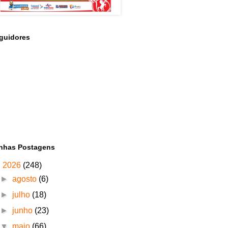
guidores
nhas Postagens
▼
2026
(248)
►
agosto
(6)
►
julho
(18)
►
junho
(23)
▼
maio
(66)