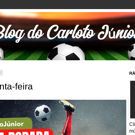
6
RÁ
nta-feira
Cl
mú