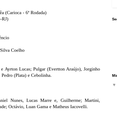
a (Carioca - 6ª Rodada)
o-RJ)
Se
êncio
 Silva Coelho
a e Ayrton Lucas; Pulgar (Evertton Araújo), Jorginho
, Pedro (Plata) e Cebolinha.
Mi
niel Nunes, Lucas Marre e, Guilherme; Martini,
de; Octávio, Luan Gama e Matheus Iacovelli.