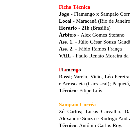
Ficha Técnica
Jogo
- Flamengo x Sampaio Corrê
Local
- Maracanã (Rio de Janeir
Horário
- 21h (Brasília)
Árbitro
-
Alex Gomes Stefano
Ass. 1.
- Júlio César Souza Gaud
Ass. 2.
- Fábio Ramos França
VAR.
- Paulo Renato Moreira da
F
l
a
m
e
n
g
o
Rossi; Varela, Vitão, Léo Pereir
e Arrascaeta (Carrascal); Paquetá
Técnico
: Filipe Luís.
Sampaio Corrêa
Zé Carlos; Lucas Carvalho, Da
Alexandre Souza e Rodrigo Andra
Técnico
: Antônio Carlos Roy.