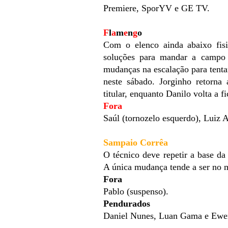
Premiere, SporYV e GE TV.
F
l
a
m
e
n
g
o
Com o elenco ainda abaixo fisi
soluções para mandar a campo 
mudanças na escalação para tent
neste sábado. Jorginho retorna
titular, enquanto Danilo volta a f
Fora
Saúl (tornozelo esquerdo), Luiz A
Sampaio Corrêa
O técnico deve repetir a base da 
A única mudança tende a ser no m
Fora
Pablo (suspenso).
Pendurados
Daniel Nunes, Luan Gama e Ewer