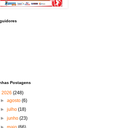
guidores
nhas Postagens
▼
2026
(248)
►
agosto
(6)
►
julho
(18)
►
junho
(23)
►
maio
(66)