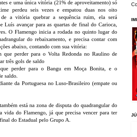
pates e uma única vitória (21% de aproveitamento) só
Co
time perdeu seis vezes e empatou duas nos oito
de a vitória quebrar a sequência ruim, ela será
IM
e Luís avançar para as quartas de final do Carioca,
res. O Flamengo inicia a rodada no quinto lugar do
adrangular do rebaixamento, e precisa contar com
ções abaixo, contando com sua vitória:
em que perder para o Volta Redonda no Raulino de
ar três gols de saldo
m que perder para o Bangu em Moça Bonita, e o
de saldo.
diante da Portuguesa no Luso-Brasileiro (empate ou
também está na zona de disputa do quadrangular do
 a vida do Flamengo, já que precisa vencer para ter
JÚ
 final do Estadual pelo Grupo A.