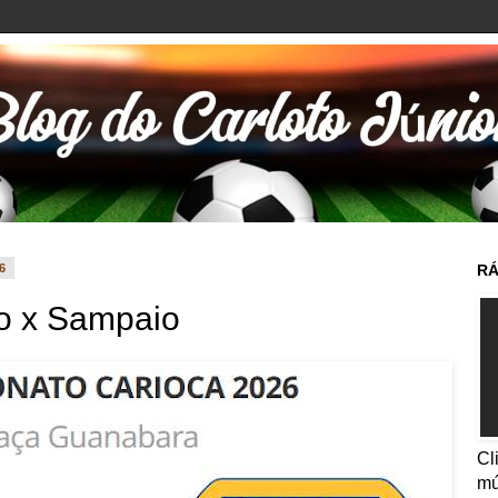
26
RÁ
o x Sampaio
Cl
mú