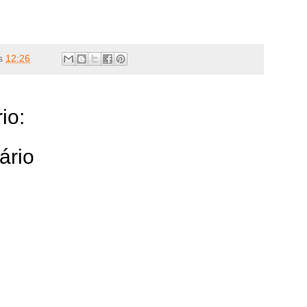
s
12:26
io:
ário