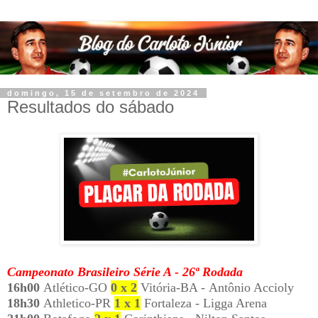
domingo, 15 de setembro de 2024
Resultados do sábado
Campeonato Brasileiro Série A - 26ª Rodada
16h00
Atlético-GO
0 x 2
Vitória-BA - Antônio Accioly
18h30
Athletico-PR
1 x 1
Fortaleza - Ligga Arena