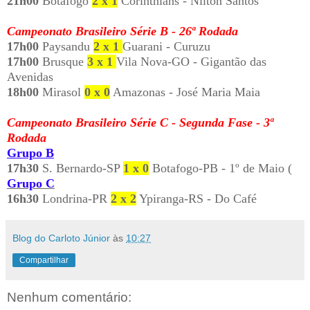
21h00
Botafogo
2 x 1
Corinthians - Nilton Santos
Campeonato Brasileiro Série B - 26ª Rodada
17h00
Paysandu
2 x 1
Guarani - Curuzu
17h00
Brusque
3 x 1
Vila Nova-GO - Gigantão das
Avenidas
18h00
Mirasol
0 x 0
Amazonas - José Maria Maia
Campeonato Brasileiro Série C - Segunda Fase - 3ª
Rodada
Grupo B
17h30
S. Bernardo-SP
1 x 0
Botafogo-PB - 1º
de Maio (
Grupo C
16h30
Londrina-PR
2 x 2
Ypiranga-RS - Do Café
Blog do Carloto Júnior
às
10:27
Compartilhar
Nenhum comentário: