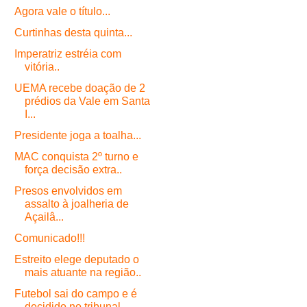
Agora vale o título...
Curtinhas desta quinta...
Imperatriz estréia com
vitória..
UEMA recebe doação de 2
prédios da Vale em Santa
I...
Presidente joga a toalha...
MAC conquista 2º turno e
força decisão extra..
Presos envolvidos em
assalto à joalheria de
Açailâ...
Comunicado!!!
Estreito elege deputado o
mais atuante na região..
Futebol sai do campo e é
decidido no tribunal..