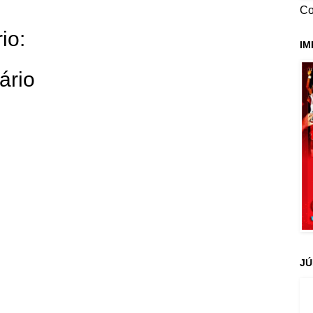
Co
io:
IM
ário
JÚ